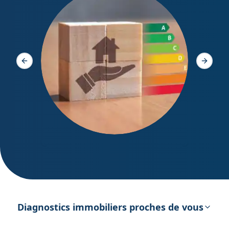
Diagno
Slide précédente
Slide s
DPE – Diagnostic de Performance
énergétique
Diagnostics immobiliers proches de vous