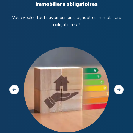
immobiliers obligatoires
Vous voulez tout savoir sur les diagnostics immobiliers
obligatoires ?
Diagno
Slide précédente
Slide s