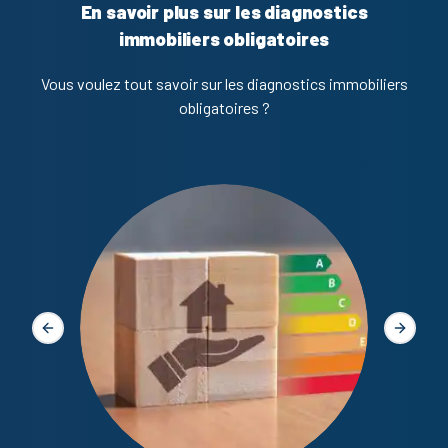
En savoir plus sur les diagnostics
immobiliers obligatoires
Vous voulez tout savoir sur les diagnostics immobiliers
obligatoires ?
Diagno
Slide précédente
Slide s