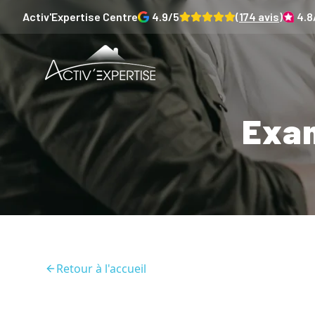
Activ'Expertise
Centre
4.9
/5
(
174
avis)
4.8
Exam
Retour à l'accueil